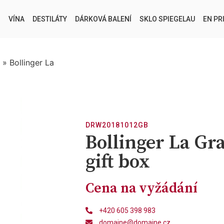
VÍNA
DESTILÁTY
DÁRKOVÁ BALENÍ
SKLO SPIEGELAU
EN PR
»
Bollinger La
DRW20181012GB
Bollinger La Gr
gift box
Cena na vyžádání
+420 605 398 983
domaine@domaine.cz