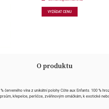
VYŽÁDAT CENU
O produktu
 červeného vína z unikátní polohy Côte aux Enfants. 100 % hroz
 prsům, křepelce, perličce, zvěřinovým omáčkám, k exotické nebo