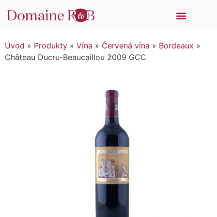
DÁRKOVÁ BALENÍ
SKLO SPIEGELAU
EN PRIMEUR
PRODÁVANÉ ZNAČKY
Úvod
»
Produkty
»
Vína
»
Červená vína
»
Bordeaux
»
Château Ducru-Beaucaillou 2009 GCC