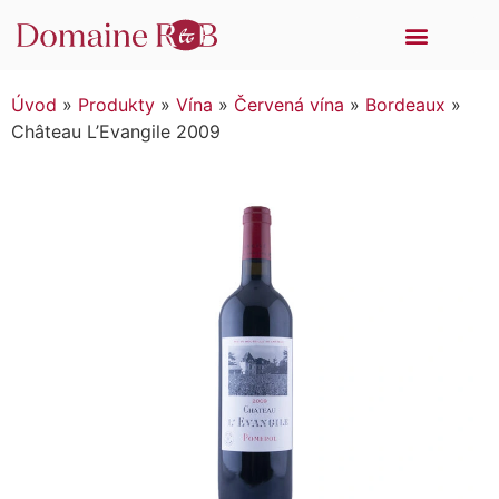
DÁRKOVÁ BALENÍ
SKLO SPIEGELAU
EN PRIMEUR
PRODÁVANÉ ZNAČKY
Úvod
»
Produkty
»
Vína
»
Červená vína
»
Bordeaux
»
Château L’Evangile 2009