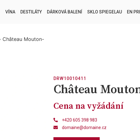
VÍNA
DESTILÁTY
DÁRKOVÁ BALENÍ
SKLO SPIEGELAU
EN PR
»
Château Mouton-
DRW10010411
Château Mouton
Cena na vyžádání
+420 605 398 983
domaine@domaine.cz