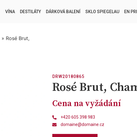
VÍNA
DESTILÁTY
DÁRKOVÁ BALENÍ
SKLO SPIEGELAU
EN PR
»
Rosé Brut,
DRW20180865
Rosé Brut, Cha
Cena na vyžádání
+420 605 398 983
domaine@domaine.cz