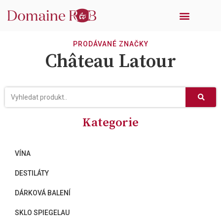
DÁRKOVÁ BALENÍ
SKLO SPIEGELAU
EN PRIMEUR
PRODÁVANÉ ZNAČKY
PRODÁVANÉ ZNAČKY
Château Latour
Kategorie
VÍNA
DESTILÁTY
DÁRKOVÁ BALENÍ
SKLO SPIEGELAU